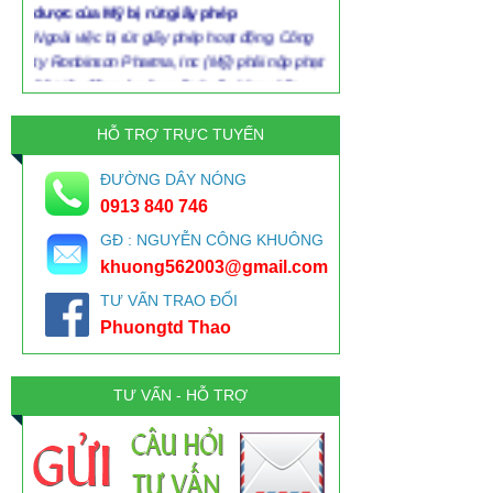
Ngoài việc bị rút giấy phép hoạt động, Công
ty Ronbinson Pharma, Inc (Mỹ) phải nộp phạt
80 triệu đồng vì sản xuất thuốc kém chất
lượng, trong đó có nhiều lô glucosamine
HỖ TRỢ TRỰC TUYẾN
HOANG MANG VỚI VỎ THUỐC-GELATINE
Gelatin có trong mô liên kết, xương, da của
ĐƯỜNG DÂY NÓNG
động vật và là sản phẩm được sản xuất từ da
0913 840 746
heo, da bò. Từ da heo, bò, collagen được
thủy phân hóa một phần để biến thành
GĐ : NGUYỄN CÔNG KHUÔNG
gelatin. Như vậy để bào chế thuốc là viên
khuong562003@gmail.com
nang phải có vỏ nang được chế tạo từ nguyên
TƯ VẤN TRAO ĐỔI
liệu là gelatin. Và gelatin dùng trong ngành
Phuongtd Thao
dược sản xuất thuốc phải là gelatin dược
dụng.
Kem đánh răng nào ở VN có chất gây ung
TƯ VẤN - HỖ TRỢ
thư triclosan?
Khảo sát của Kiến Thức về các sản phẩm
kem đánh răng hiện nay: đều ghi rõ thành
phần, không ghi hàm lượng. Câu hỏi đặt ra: