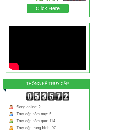
chất triclosan gây ung thư chiếm tỉ lệ bao
Click Here
nhiêu?
THỐNG KÊ TRUY CẬP
Đang online: 2
Truy cập hôm nay: 5
Truy cập hôm qua: 114
Truy cập trung bình: 97