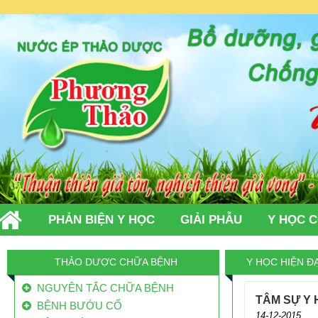
PHẢN BIỆN Y HỌC
GIẢI PHẪU
Y HỌC 
TIN TỨC
LIÊN HỆ
THẢO DƯỢC CHỮA BỆNH
Y HỌC HIỆN ĐẠ
NGUYÊN TẮC CHỮA BỆNH
TÂM SỰ Y
BỆNH BƯỚU CỔ
14-12-2015