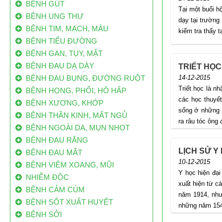
BỆNH GÚT
Tại một buổi h
BỆNH UNG THƯ
dạy tại trường 
BỆNH TIM, MẠCH, MÁU
kiểm tra thấy t
BỆNH TIỂU ĐƯỜNG
BỆNH GAN, TỤY, MẬT
80% BỆNH NHÂN UNG THƯ VN ĐẾN BỆNH
BỆNH ĐAU DẠ DÀY
TRIẾT HỌC
VIỆN Ở GIAI ĐOẠN CUỐI
BỆNH ĐAU BỤNG, ĐƯỜNG RUỘT
14-12-2015
Mỗi năm VN có 200 ngàn bệnh nhân ung thư
Triết học là n
BỆNH HỌNG, PHỔI, HÔ HẤP
mới, 70 ngàn người bệnh ung thư tử vong.
các học thuyế
BỆNH XƯƠNG, KHỚP
Trong đó, đến 80% bệnh nhân ung thư ở VN
sống ở những 
BỆNH THẦN KINH, MẤT NGỦ
đến bệnh viện khi bệnh đã ở giai đoạn muộn.
ra râu tóc ông
BỆNH NGOÀI DA, MỤN NHỌT
Việt Nam có 160.000 ca ung thư/năm: Vì
BỆNH ĐAU RĂNG
sao ăn bẩn, độc
LỊCH SỬ Y
BỆNH ĐAU MẮT
Mỗi năm Việt Nam có từ 130 nghìn đến 160
10-12-2015
BỆNH VIÊM XOANG, MŨI
nghìn trường hợp mắc mới, trong đó có
Y học hiện đại
NHIỄM ĐỘC
khoảng 85 nghìn đến 115 nghìn người tử vong
xuất hiện từ c
BỆNH CẢM CÚM
do căn bệnh này.
năm 1914, nhưn
BỆNH SỐT XUẤT HUYẾT
những năm 1540
Công bố danh sách “làng ung thư”
BỆNH SỞI
Theo dự án Điều tra, tìm kiếm nguồn nước