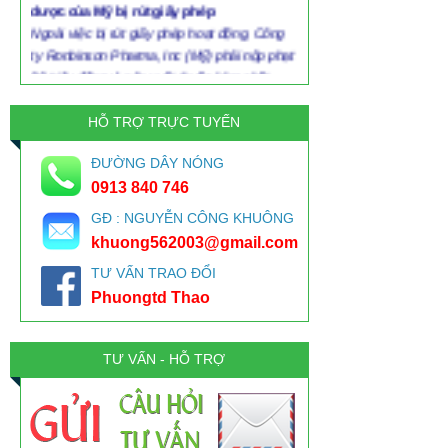
Ngoài việc bị rút giấy phép hoạt động, Công
ty Ronbinson Pharma, Inc (Mỹ) phải nộp phạt
80 triệu đồng vì sản xuất thuốc kém chất
lượng, trong đó có nhiều lô glucosamine
HỖ TRỢ TRỰC TUYẾN
HOANG MANG VỚI VỎ THUỐC-GELATINE
Gelatin có trong mô liên kết, xương, da của
ĐƯỜNG DÂY NÓNG
động vật và là sản phẩm được sản xuất từ da
0913 840 746
heo, da bò. Từ da heo, bò, collagen được
thủy phân hóa một phần để biến thành
GĐ : NGUYỄN CÔNG KHUÔNG
gelatin. Như vậy để bào chế thuốc là viên
khuong562003@gmail.com
nang phải có vỏ nang được chế tạo từ nguyên
TƯ VẤN TRAO ĐỔI
liệu là gelatin. Và gelatin dùng trong ngành
Phuongtd Thao
dược sản xuất thuốc phải là gelatin dược
dụng.
Kem đánh răng nào ở VN có chất gây ung
TƯ VẤN - HỖ TRỢ
thư triclosan?
Khảo sát của Kiến Thức về các sản phẩm
kem đánh răng hiện nay: đều ghi rõ thành
phần, không ghi hàm lượng. Câu hỏi đặt ra: