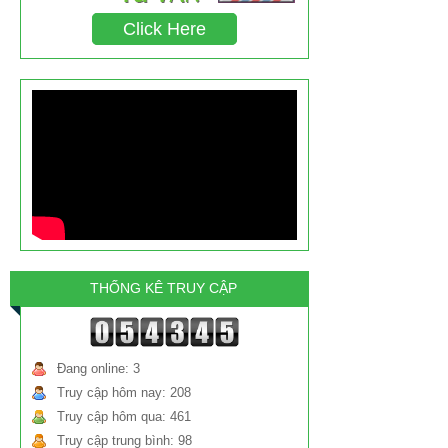
chất triclosan gây ung thư chiếm tỉ lệ bao
Click Here
nhiêu?
THỐNG KÊ TRUY CẬP
Đang online: 3
Truy cập hôm nay: 208
Truy cập hôm qua: 461
Truy cập trung bình: 98