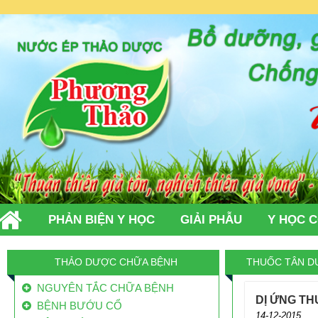
PHẢN BIỆN Y HỌC
GIẢI PHẪU
Y HỌC 
TIN TỨC
LIÊN HỆ
THẢO DƯỢC CHỮA BỆNH
THUỐC TÂN D
NGUYÊN TẮC CHỮA BỆNH
DỊ ỨNG T
BỆNH BƯỚU CỔ
14-12-2015