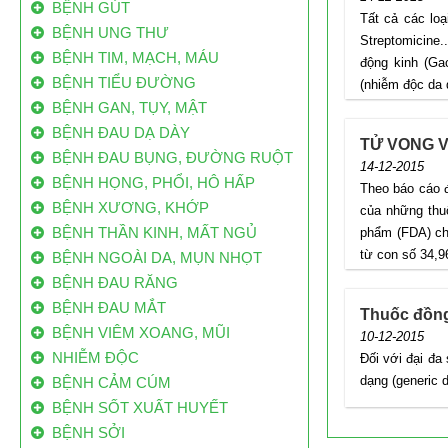
BỆNH GÚT
Tất cả các loạ
BỆNH UNG THƯ
Streptomicine.
BỆNH TIM, MẠCH, MÁU
động kinh (Gac
BỆNH TIỂU ĐƯỜNG
(nhiễm độc da 
BỆNH GAN, TỤY, MẬT
80% BỆNH NHÂN UNG THƯ VN ĐẾN BỆNH
BỆNH ĐAU DẠ DÀY
TỬ VONG 
VIỆN Ở GIAI ĐOẠN CUỐI
BỆNH ĐAU BỤNG, ĐƯỜNG RUỘT
14-12-2015
Mỗi năm VN có 200 ngàn bệnh nhân ung thư
BỆNH HỌNG, PHỔI, HÔ HẤP
Theo báo cáo đ
mới, 70 ngàn người bệnh ung thư tử vong.
BỆNH XƯƠNG, KHỚP
của những thu
Trong đó, đến 80% bệnh nhân ung thư ở VN
BỆNH THẦN KINH, MẤT NGỦ
phẩm (FDA) cho
đến bệnh viện khi bệnh đã ở giai đoạn muộn.
từ con số 34,96
BỆNH NGOÀI DA, MỤN NHỌT
Việt Nam có 160.000 ca ung thư/năm: Vì
BỆNH ĐAU RĂNG
sao ăn bẩn, độc
BỆNH ĐAU MẮT
Thuốc đồng
Mỗi năm Việt Nam có từ 130 nghìn đến 160
BỆNH VIÊM XOANG, MŨI
10-12-2015
nghìn trường hợp mắc mới, trong đó có
NHIỄM ĐỘC
Đối với đại đa
khoảng 85 nghìn đến 115 nghìn người tử vong
dạng (generic d
BỆNH CẢM CÚM
do căn bệnh này.
BỆNH SỐT XUẤT HUYẾT
Công bố danh sách “làng ung thư”
BỆNH SỞI
Theo dự án Điều tra, tìm kiếm nguồn nước