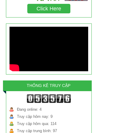
chất triclosan gây ung thư chiếm tỉ lệ bao
Click Here
nhiêu?
THỐNG KÊ TRUY CẬP
Đang online: 4
Truy cập hôm nay: 9
Truy cập hôm qua: 114
Truy cập trung bình: 97