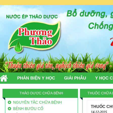
PHẢN BIỆN Y HỌC
GIẢI PHẪU
Y HỌC 
TIN TỨC
LIÊN HỆ
THẢO DƯỢC CHỮA BỆNH
THUỐC CHỮA 
NGUYÊN TẮC CHỮA BỆNH
THUỐC CH
BỆNH BƯỚU CỔ
14-12-2015