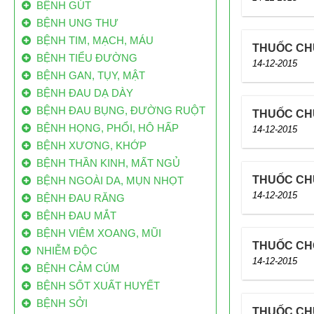
BỆNH GÚT
BỆNH UNG THƯ
BỆNH TIM, MẠCH, MÁU
THUỐC CH
BỆNH TIỂU ĐƯỜNG
14-12-2015
BỆNH GAN, TỤY, MẬT
80% BỆNH NHÂN UNG THƯ VN ĐẾN BỆNH
BỆNH ĐAU DẠ DÀY
VIỆN Ở GIAI ĐOẠN CUỐI
BỆNH ĐAU BỤNG, ĐƯỜNG RUỘT
THUỐC CH
Mỗi năm VN có 200 ngàn bệnh nhân ung thư
BỆNH HỌNG, PHỔI, HÔ HẤP
14-12-2015
mới, 70 ngàn người bệnh ung thư tử vong.
BỆNH XƯƠNG, KHỚP
Trong đó, đến 80% bệnh nhân ung thư ở VN
BỆNH THẦN KINH, MẤT NGỦ
đến bệnh viện khi bệnh đã ở giai đoạn muộn.
THUỐC CH
BỆNH NGOÀI DA, MỤN NHỌT
Việt Nam có 160.000 ca ung thư/năm: Vì
14-12-2015
BỆNH ĐAU RĂNG
sao ăn bẩn, độc
BỆNH ĐAU MẮT
Mỗi năm Việt Nam có từ 130 nghìn đến 160
BỆNH VIÊM XOANG, MŨI
nghìn trường hợp mắc mới, trong đó có
THUỐC CHỐ
NHIỄM ĐỘC
khoảng 85 nghìn đến 115 nghìn người tử vong
14-12-2015
BỆNH CẢM CÚM
do căn bệnh này.
BỆNH SỐT XUẤT HUYẾT
Công bố danh sách “làng ung thư”
BỆNH SỞI
THUỐC CH
Theo dự án Điều tra, tìm kiếm nguồn nước