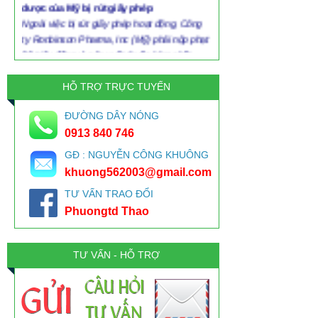
Ngoài việc bị rút giấy phép hoạt động, Công
ty Ronbinson Pharma, Inc (Mỹ) phải nộp phạt
80 triệu đồng vì sản xuất thuốc kém chất
lượng, trong đó có nhiều lô glucosamine
HỖ TRỢ TRỰC TUYẾN
HOANG MANG VỚI VỎ THUỐC-GELATINE
Gelatin có trong mô liên kết, xương, da của
ĐƯỜNG DÂY NÓNG
động vật và là sản phẩm được sản xuất từ da
0913 840 746
heo, da bò. Từ da heo, bò, collagen được
thủy phân hóa một phần để biến thành
GĐ : NGUYỄN CÔNG KHUÔNG
gelatin. Như vậy để bào chế thuốc là viên
khuong562003@gmail.com
nang phải có vỏ nang được chế tạo từ nguyên
TƯ VẤN TRAO ĐỔI
liệu là gelatin. Và gelatin dùng trong ngành
Phuongtd Thao
dược sản xuất thuốc phải là gelatin dược
dụng.
Kem đánh răng nào ở VN có chất gây ung
TƯ VẤN - HỖ TRỢ
thư triclosan?
Khảo sát của Kiến Thức về các sản phẩm
kem đánh răng hiện nay: đều ghi rõ thành
phần, không ghi hàm lượng. Câu hỏi đặt ra: