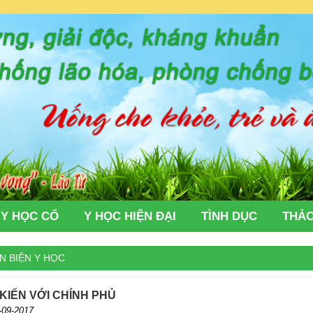
Y HỌC CỔ
Y HỌC HIỆN ĐẠI
TÌNH DỤC
THẢO
N BIỆN Y HỌC
 KIẾN VỚI CHÍNH PHỦ
-09-2017