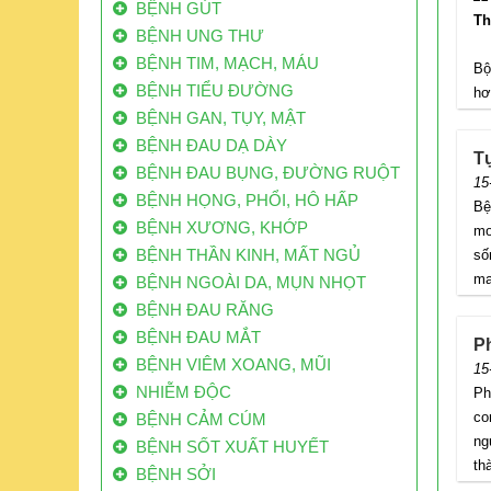
BỆNH GÚT
Th
BỆNH UNG THƯ
Qu
BỆNH TIM, MẠCH, MÁU
Bộ
BỆNH TIỂU ĐƯỜNG
hơ
BỆNH GAN, TỤY, MẬT
BỆNH ĐAU DẠ DÀY
T
BỆNH ĐAU BỤNG, ĐƯỜNG RUỘT
15
BỆNH HỌNG, PHỔI, HÔ HẤP
Bệ
BỆNH XƯƠNG, KHỚP
mo
BỆNH THẦN KINH, MẤT NGỦ
số
ma
BỆNH NGOÀI DA, MỤN NHỌT
BỆNH ĐAU RĂNG
BỆNH ĐAU MẮT
P
BỆNH VIÊM XOANG, MŨI
15
NHIỄM ĐỘC
Pho
co
BỆNH CẢM CÚM
ngư
BỆNH SỐT XUẤT HUYẾT
tha
BỆNH SỞI