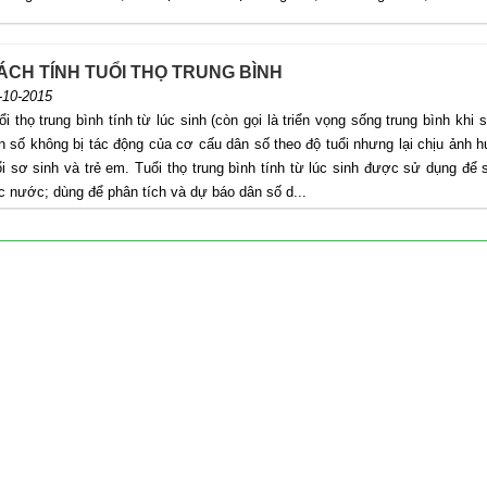
ÁCH TÍNH TUỔI THỌ TRUNG BÌNH
-10-2015
i thọ trung bình tính từ lúc sinh (còn gọi là triển vọng sống trung bình khi 
 số không bị tác động của cơ cấu dân số theo độ tuổi nhưng lại chịu ảnh hưở
i sơ sinh và trẻ em. Tuổi thọ trung bình tính từ lúc sinh được sử dụng để s
́c nước; dùng để phân tích và dự báo dân số d...