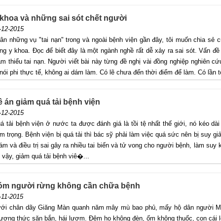
 khoa và những sai sót chết người
-12-2015
ân những vụ "tai nạn" trong và ngoài bệnh viện gần đây, tôi muốn chia sẻ c
ong y khoa. Đọc để biết đây là một ngành nghề rất dễ xảy ra sai sót. Vấn đề
ảm thiểu tai nạn. Người viết bài này từng đề nghị vài đồng nghiệp nghiên c
 nói phi thực tế, không ai dám làm. Có lẽ chưa đến thời điểm để làm. Có lần t
 án giảm quá tải bệnh viện
-12-2015
́ tải bệnh viện ở nước ta được đánh giá là tồi tệ nhất thế giới, nó ké
̀m trọng. Bệnh viện bị quá tải thì bác sỹ phải làm việc quá sức nên bị suy gia
́m và điều trị sai gây ra nhiều tai biến và tử vong cho người bệnh, làm suy kiê
vậy, giảm quá tải bệnh viê�...
óm người rừng không cần chữa bệnh
-11-2015
ới chân dãy Giăng Màn quanh năm mây mù bao phủ, mấy hộ dân người Mà
ương thức săn bắn, hái lượm. Đêm họ không đèn, ốm không thuốc, con cái l