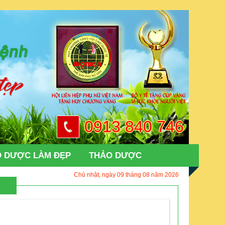
0913 840 746
 DƯỢC LÀM ĐẸP
THẢO DƯỢC
Chủ nhật, ngày 09 tháng 08 năm 2026