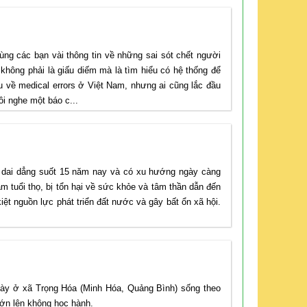
ùng các bạn vài thông tin về những sai sót chết người
 không phải là giấu diếm mà là tìm hiểu có hệ thống để
ứu về medical errors ở Việt Nam, nhưng ai cũng lắc đầu
ôi nghe một báo c...
o dài dai dẳng suốt 15 năm nay và có xu hướng ngày càng
̉m tuổi thọ, bị tổn hại về sức khỏe và tâm thần dẫn đến
̣t nguồn lực phát triển đất nước và gây bất ổn xã hội.
y ở xã Trọng Hóa (Minh Hóa, Quảng Bình) sống theo
ớn lên không học hành.