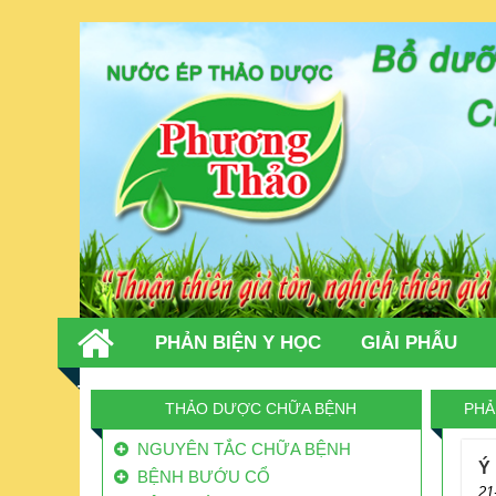
PHẢN BIỆN Y HỌC
GIẢI PHẪU
TIN TỨC
LIÊN HỆ
THẢO DƯỢC CHỮA BỆNH
PHẢ
NGUYÊN TẮC CHỮA BỆNH
Ý
BỆNH BƯỚU CỔ
21