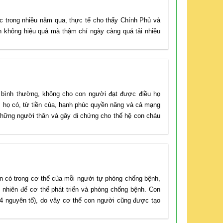
trong nhiều năm qua, thực tế cho thấy Chính Phủ và
n không hiệu quả mà thậm chí ngày càng quá tải nhiều
 bình thường, không cho con người đạt được điều họ
ì họ có, từ tiền của, hạnh phúc quyền năng và cả mạng
hững người thân và gây di chứng cho thế hệ con cháu
n có trong cơ thể của mỗi người tự phòng chống bệnh,
 nhiên để cơ thể phát triển và phòng chống bệnh. Con
c ( 94 nguyên tố), do vây cơ thể con người cũng được tạo