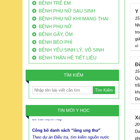
BỆNH TRẺ EM
BỆNH PHỤ NỮ SAU SINH
Y
BỆNH PHỤ NỮ KHI MANG THAI
15
Nh
BỆNH PHỤ NỮ
tr
80% BỆNH NHÂN UNG THƯ VN ĐẾN BỆNH
BỆNH GẦY, ỐM
gi
VIỆN Ở GIAI ĐOẠN CUỐI
BỆNH BÉO PHÌ
vì
Mỗi năm VN có 200 ngàn bệnh nhân ung thư
BỆNH YẾU SINH LÝ, VÔ SINH
mới, 70 ngàn người bệnh ung thư tử vong.
BỆNH THẬN HỆ TIẾT LIỆU
Trong đó, đến 80% bệnh nhân ung thư ở VN
Đề
đến bệnh viện khi bệnh đã ở giai đoạn muộn.
15
TÌM KIẾM
Việt Nam có 160.000 ca ung thư/năm: Vì
Qua
sao ăn bẩn, độc
trâ
Mỗi năm Việt Nam có từ 130 nghìn đến 160
kha
nghìn trường hợp mắc mới, trong đó có
Do 
khoảng 85 nghìn đến 115 nghìn người tử vong
TIN MỚI Y HỌC
do căn bệnh này.
X
Công bố danh sách “làng ung thư”
20
Theo dự án Điều tra, tìm kiếm nguồn nước
Dư
hợp vệ sinh phục vụ cấp nước sinh hoạt cho
ph