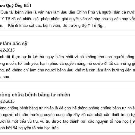
ưa Quý Ông Bà !
á tải bệnh viện là vấn nạn làm đau đầu Chính Phủ và người dân cả nước 
 Y Tế đã có nhiều giải pháp nhằm giải quyết vấn đề này nhưng đến nay vẫ
n. Khi đi khảo sát các bệnh viện, Bộ trưởng Bộ Y Tế Ng...
ự làm bác sỹ
-12-2015
nh tật thực sự là kẻ thù nguy hiểm nhất vì nó không cho con người sống
ng muốn, từ tình yêu, hạnh phúc và quyền năng, nó cướp đi tất cả những g
ng, nó không chỉ làm cho người bệnh đau khổ mà còn làm ảnh hưởng đến n
i sau.
hòng chữa bệnh bằng tự nhiên
-12-2015
̀ng chống bệnh bằng tự nhiên là để cho hệ thống phòng chống bệnh tự nhiê
n người chỉ cần thường xuyên cung cấp đầy đủ các chất cần thiết trong tự
ời là một tiểu vũ trụ, vũ trụ được tạo thành bởi các nguyên tố hóa họ
̀nh bởi 94 nguyên tố hóa học trên.