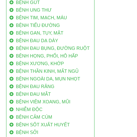
BỆNH GÚT
BỆNH UNG THƯ
BỆNH TIM, MẠCH, MÁU
BỆNH TIỂU ĐƯỜNG
BỆNH GAN, TỤY, MẬT
80% BỆNH NHÂN UNG THƯ VN ĐẾN BỆNH
BỆNH ĐAU DẠ DÀY
VIỆN Ở GIAI ĐOẠN CUỐI
BỆNH ĐAU BỤNG, ĐƯỜNG RUỘT
Mỗi năm VN có 200 ngàn bệnh nhân ung thư
BỆNH HỌNG, PHỔI, HÔ HẤP
mới, 70 ngàn người bệnh ung thư tử vong.
BỆNH XƯƠNG, KHỚP
Trong đó, đến 80% bệnh nhân ung thư ở VN
BỆNH THẦN KINH, MẤT NGỦ
đến bệnh viện khi bệnh đã ở giai đoạn muộn.
BỆNH NGOÀI DA, MỤN NHỌT
Việt Nam có 160.000 ca ung thư/năm: Vì
BỆNH ĐAU RĂNG
sao ăn bẩn, độc
BỆNH ĐAU MẮT
Mỗi năm Việt Nam có từ 130 nghìn đến 160
BỆNH VIÊM XOANG, MŨI
nghìn trường hợp mắc mới, trong đó có
NHIỄM ĐỘC
khoảng 85 nghìn đến 115 nghìn người tử vong
BỆNH CẢM CÚM
do căn bệnh này.
BỆNH SỐT XUẤT HUYẾT
Công bố danh sách “làng ung thư”
BỆNH SỞI
Theo dự án Điều tra, tìm kiếm nguồn nước