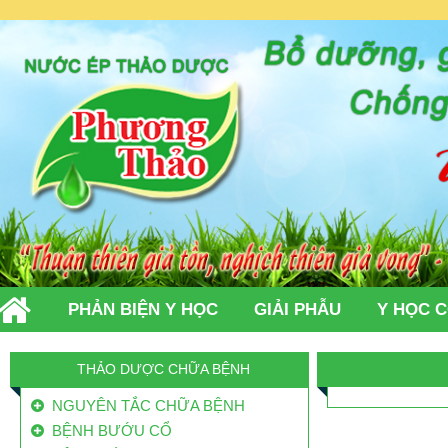
PHẢN BIỆN Y HỌC
GIẢI PHẪU
Y HỌC 
TIN TỨC
LIÊN HỆ
THẢO DƯỢC CHỮA BỆNH
NGUYÊN TẮC CHỮA BỆNH
BỆNH BƯỚU CỔ