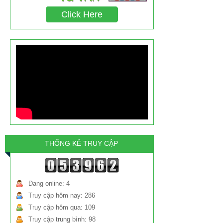
chất triclosan gây ung thư chiếm tỉ lệ bao
Click Here
nhiêu?
THỐNG KÊ TRUY CẬP
Đang online: 4
Truy cập hôm nay: 286
Truy cập hôm qua: 109
Truy cập trung bình: 98