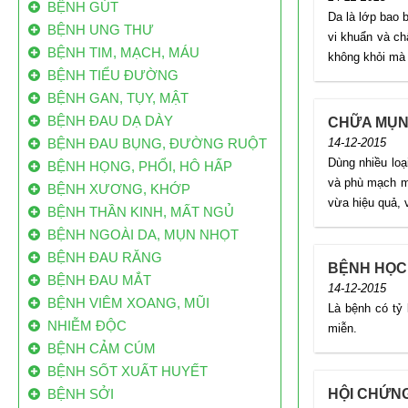
BỆNH GÚT
Da là lớp bao b
BỆNH UNG THƯ
vi khuẩn và ch
BỆNH TIM, MẠCH, MÁU
không khỏi mà 
BỆNH TIỂU ĐƯỜNG
BỆNH GAN, TỤY, MẬT
BỆNH ĐAU DẠ DÀY
80% BỆNH NHÂN UNG THƯ VN ĐẾN BỆNH
CHỮA MỤN
VIỆN Ở GIAI ĐOẠN CUỐI
BỆNH ĐAU BỤNG, ĐƯỜNG RUỘT
14-12-2015
Mỗi năm VN có 200 ngàn bệnh nhân ung thư
Dùng nhiều loa
BỆNH HỌNG, PHỔI, HÔ HẤP
mới, 70 ngàn người bệnh ung thư tử vong.
và phù mạch m
BỆNH XƯƠNG, KHỚP
Trong đó, đến 80% bệnh nhân ung thư ở VN
vừa hiệu quả, 
BỆNH THẦN KINH, MẤT NGỦ
đến bệnh viện khi bệnh đã ở giai đoạn muộn.
BỆNH NGOÀI DA, MỤN NHỌT
Việt Nam có 160.000 ca ung thư/năm: Vì
BỆNH ĐAU RĂNG
BỆNH HỌC
sao ăn bẩn, độc
BỆNH ĐAU MẮT
14-12-2015
Mỗi năm Việt Nam có từ 130 nghìn đến 160
BỆNH VIÊM XOANG, MŨI
Là bệnh có tỷ 
nghìn trường hợp mắc mới, trong đó có
NHIỄM ĐỘC
miễn.
khoảng 85 nghìn đến 115 nghìn người tử vong
BỆNH CẢM CÚM
do căn bệnh này.
BỆNH SỐT XUẤT HUYẾT
Công bố danh sách “làng ung thư”
BỆNH SỞI
HỘI CHỨN