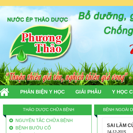
PHẢN BIỆN Y HỌC
GIẢI PHẪU
Y HỌC 
TIN TỨC
LIÊN HỆ
THẢO DƯỢC CHỮA BỆNH
BỆNH NGOÀI 
NGUYÊN TẮC CHỮA BỆNH
SAI LẦM C
BỆNH BƯỚU CỔ
14-12-2015