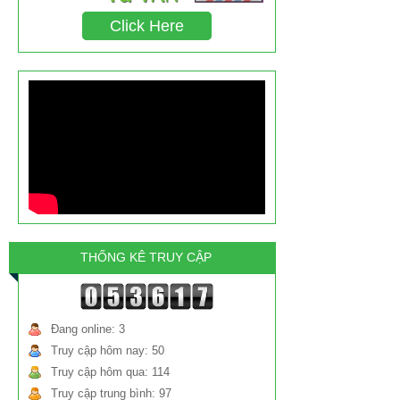
phần, không ghi hàm lượng. Câu hỏi đặt ra:
chất triclosan gây ung thư chiếm tỉ lệ bao
Click Here
nhiêu?
THỐNG KÊ TRUY CẬP
Đang online: 3
Truy cập hôm nay: 50
Truy cập hôm qua: 114
Truy cập trung bình: 97