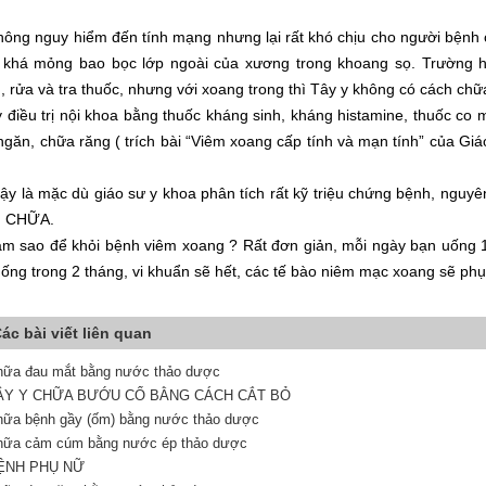
hông nguy hiểm đến tính mạng nhưng lại rất khó chịu cho người bệnh c
khá mỏng bao bọc lớp ngoài của xương trong khoang sọ. Trường hợ
, rửa và tra thuốc, nhưng với xoang trong thì Tây y không có cách chữ
 điều trị nội khoa bằng thuốc kháng sinh, kháng histamine, thuốc co 
ngăn, chữa răng ( trích bài “Viêm xoang cấp tính và mạn tính” của Gi
ậy là mặc dù giáo sư y khoa phân tích rất kỹ triệu chứng bệnh, ng
 CHỮA.
àm sao để khỏi bệnh viêm xoang ? Rất đơn giản, mỗi ngày bạn uống 1 
uống trong 2 tháng, vi khuẩn sẽ hết, các tế bào niêm mạc xoang sẽ phục
ác bài viết liên quan
hữa đau mắt bằng nước thảo dược
ÂY Y CHỮA BƯỚU CỔ BẰNG CÁCH CẮT BỎ
hữa bệnh gầy (ốm) bằng nước thảo dược
hữa cảm cúm bằng nước ép thảo dược
ỆNH PHỤ NỮ