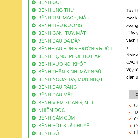
BỆNH GÚT
BỆNH UNG THƯ
Tuy k
BỆNH TIM, MẠCH, MÁU
mạch 
BỆNH TIỂU ĐƯỜNG
xoang
Tây y
BỆNH GAN, TỤY, MẬT
vách 
BỆNH ĐAU DẠ DÀY
).
BỆNH ĐAU BỤNG, ĐƯỜNG RUỘT
Như v
BỆNH HỌNG, PHỔI, HÔ HẤP
CÁCH
BỆNH XƯƠNG, KHỚP
Vậy l
BỆNH THẦN KINH, MẤT NGỦ
gian 
BỆNH NGOÀI DA, MỤN NHỌT
BỆNH ĐAU RĂNG
BỆNH ĐAU MẮT
C
BỆNH VIÊM XOANG, MŨI
C
NHIỄM ĐỘC
T
BỆNH CẢM CÚM
C
BỆNH SỐT XUẤT HUYẾT
C
B
BỆNH SỞI