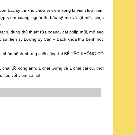
òn bác sỹ thì khó chữa vì viêm xong là viêm lớp niêm
p viêm xoang ngoài thì bác sỹ mổ và lật mũi, chọc
a.
mạch, dùng thủ thuật rửa xoang, cắt polip mũi, mổ sẹo
áo sư, tiến sỹ Lương Sỹ Cần – Bách khoa thư bệnh học
uyên nhân bệnh nhưng cuối cùng thì BẾ TẮC KHÔNG CÓ
chai Bồ công anh, 1 chai Gừng và 1 chai cải củ, thời
 hồi, vết viêm sẽ hết.