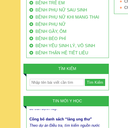
C
BỆNH TRẺ EM
C
BỆNH PHỤ NỮ SAU SINH
BỆNH PHỤ NỮ KHI MANG THAI
BỆNH PHỤ NỮ
80% BỆNH NHÂN UNG THƯ VN ĐẾN BỆNH
BỆNH GẦY, ỐM
VIỆN Ở GIAI ĐOẠN CUỐI
BỆNH BÉO PHÌ
Mỗi năm VN có 200 ngàn bệnh nhân ung thư
BỆNH YẾU SINH LÝ, VÔ SINH
mới, 70 ngàn người bệnh ung thư tử vong.
BỆNH THẬN HỆ TIẾT LIỆU
Trong đó, đến 80% bệnh nhân ung thư ở VN
đến bệnh viện khi bệnh đã ở giai đoạn muộn.
TÌM KIẾM
Việt Nam có 160.000 ca ung thư/năm: Vì
sao ăn bẩn, độc
Mỗi năm Việt Nam có từ 130 nghìn đến 160
nghìn trường hợp mắc mới, trong đó có
khoảng 85 nghìn đến 115 nghìn người tử vong
TIN MỚI Y HỌC
do căn bệnh này.
Công bố danh sách “làng ung thư”
Theo dự án Điều tra, tìm kiếm nguồn nước
hợp vệ sinh phục vụ cấp nước sinh hoạt cho