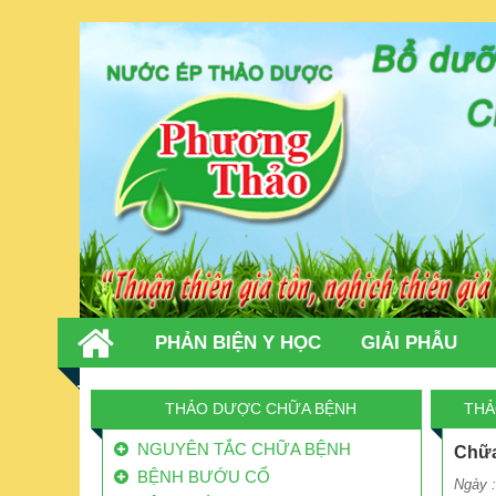
PHẢN BIỆN Y HỌC
GIẢI PHẪU
TIN TỨC
LIÊN HỆ
THẢO DƯỢC CHỮA BỆNH
THẢ
NGUYÊN TẮC CHỮA BỆNH
Chữa
BỆNH BƯỚU CỔ
Ngày 