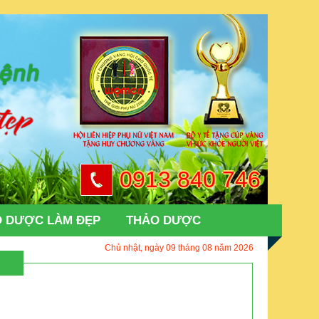
0913 840 746
 DƯỢC LÀM ĐẸP
THẢO DƯỢC
Chủ nhật, ngày 09 tháng 08 năm 2026