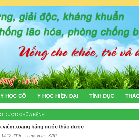
Y HỌC CỔ
Y HỌC HIỆN ĐẠI
TÌNH DỤC
THẢO
O DƯỢC CHỮA BỆNH
 viêm xoang bằng nước thảo dược
: 14-12-2015 Lượt xem : 3761