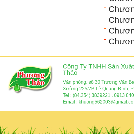
Chươn
Chươn
Chươn
Chươn
Công Ty TNHH Sản Xuất
Thảo
Văn phòng, số 30 Trương Văn Ban
Xưởng:225/7B Lê Quang Định, P
Tel : (84.254) 3839221 . 0913 840
Email :
khuong562003@gmail.c