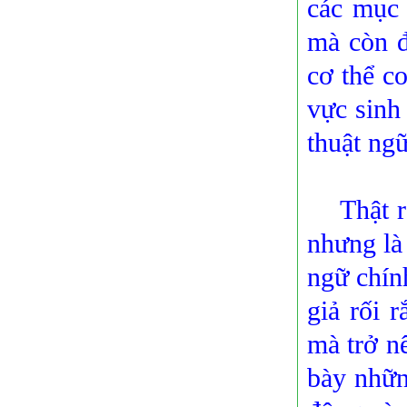
các mục 
mà còn đ
cơ thể c
vực sinh
thuật ngữ
Thật ra,
nhưng là
ngữ chín
giả rối 
mà trở nê
bày nhữn