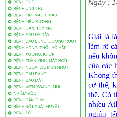
Ngày : 
BỆNH GÚT
BỆNH UNG THƯ
BỆNH TIM, MẠCH, MÁU
BỆNH TIỂU ĐƯỜNG
BỆNH GAN, TỤY, MẬT
80% BỆNH NHÂN UNG THƯ VN ĐẾN BỆNH
BỆNH ĐAU DẠ DÀY
Giải
là l
VIỆN Ở GIAI ĐOẠN CUỐI
BỆNH ĐAU BỤNG, ĐƯỜNG RUỘT
Mỗi năm VN có 200 ngàn bệnh nhân ung thư
làm rõ c
BỆNH HỌNG, PHỔI, HÔ HẤP
mới, 70 ngàn người bệnh ung thư tử vong.
nếu khôn
BỆNH XƯƠNG, KHỚP
Trong đó, đến 80% bệnh nhân ung thư ở VN
đến bệnh viện khi bệnh đã ở giai đoạn muộn.
BỆNH THẦN KINH, MẤT NGỦ
của các 
BỆNH NGOÀI DA, MỤN NHỌT
Việt Nam có 160.000 ca ung thư/năm: Vì
Không th
BỆNH ĐAU RĂNG
sao ăn bẩn, độc
BỆNH ĐAU MẮT
Mỗi năm Việt Nam có từ 130 nghìn đến 160
cơ thể, 
BỆNH VIÊM XOANG, MŨI
nghìn trường hợp mắc mới, trong đó có
thể. Có t
khoảng 85 nghìn đến 115 nghìn người tử vong
NHIỄM ĐỘC
do căn bệnh này.
BỆNH CẢM CÚM
nhiều Atl
BỆNH SỐT XUẤT HUYẾT
Công bố danh sách “làng ung thư”
nghìn t
BỆNH SỞI
Theo dự án Điều tra, tìm kiếm nguồn nước