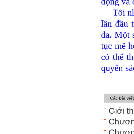
động và 
Tôi nhớ 
lần đầu 
da. Một s
tục mê h
có thể t
quyển sá
Các bài viế
Giới t
Chươn
Chươn