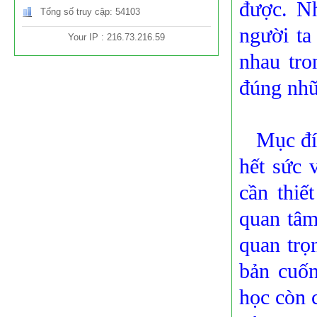
được. Nh
Tổng số truy cập: 54103
người ta
Your IP : 216.73.216.59
nhau tro
đúng nhữ
Mục đích
hết sức 
cần thiế
quan tâm
quan trọ
bản cuốn
học còn 