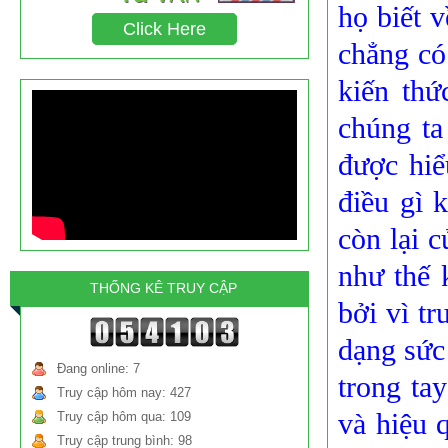
họ biết 
chất triclosan gây ung thư chiếm tỉ lệ bao
Click Here
nhiêu?
chẳng có
kiến thứ
chúng ta
được hiể
điều gì 
còn lại 
như thế 
THỐNG KÊ TRUY CẬP
bởi vì t
dạng sức 
Đang online: 7
trong tay
Truy cập hôm nay: 427
và hiệu 
Truy cập hôm qua: 109
Truy cập trung bình: 98