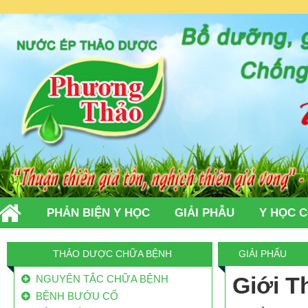
PHẢN BIỆN Y HỌC
GIẢI PHẪU
Y HỌC 
TIN TỨC
LIÊN HỆ
THẢO DƯỢC CHỮA BỆNH
GIẢI PHẨU
Giới T
NGUYÊN TẮC CHỮA BỆNH
BỆNH BƯỚU CỔ